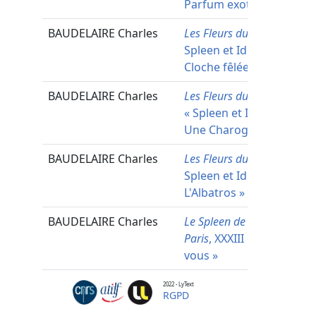
Parfum exotique »
BAUDELAIRE
Charles
Les Fleurs du mal
, «
Spleen et Idéal » « La
Cloche fêlée »
BAUDELAIRE
Charles
Les Fleurs du Mal
, dans
« Spleen et Idéal » «
Une Charogne »
BAUDELAIRE
Charles
Les Fleurs du mal
, «
Spleen et Idéal » «
L'Albatros »
BAUDELAIRE
Charles
Le Spleen de
Paris
, XXXIII « Enivrez-
vous »
BAUDELAIRE
Charles
Le Spleen de Paris (Petits
2022 - LyText
RGPD
poèmes en prose)
, XVII «