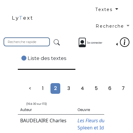
Textes
Ly
T
ext
Recherche
Se connecter
Liste des textes
<
1
2
3
4
5
6
7
(16 à 30 sur 172)
Auteur
Oeuvre
BAUDELAIRE
Charles
Les Fleurs du mal
, «
Spleen et Idéal » «